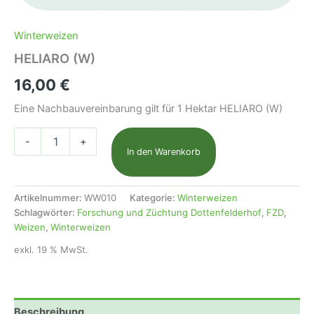
Winterweizen
HELIARO (W)
16,00
€
Eine Nachbauvereinbarung gilt für 1 Hektar HELIARO (W)
HELIARO
-
+
(W)
In den Warenkorb
Menge
Artikelnummer:
WW010
Kategorie:
Winterweizen
Schlagwörter:
Forschung und Züchtung Dottenfelderhof
,
FZD
,
Weizen
,
Winterweizen
exkl. 19 % MwSt.
Beschreibung